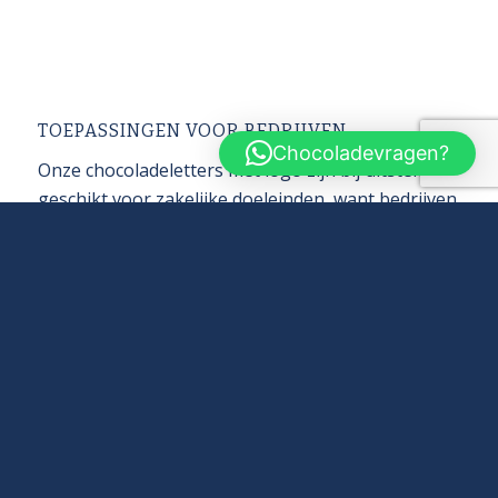
TOEPASSINGEN VOOR BEDRIJVEN
Chocoladevragen?
Onze chocoladeletters met logo zijn bij uitstek
geschikt voor zakelijke doeleinden, want bedrijven
kiezen steeds vaker voor gepersonaliseerde
chocoladegeschenken die meer doen dan
verrassen. Ze versterken relaties, verhogen de
merkherkenning en zorgen voor positieve
associaties met uw organisatie. Of u nu één letter
per persoon uitreikt, een thematisch geschenk
maakt voor een event of een grote batch
chocoladeletters met logo laat produceren, wij
zorgen voor een professionele afhandeling van
begin tot eind. Om u een idee te geven van de