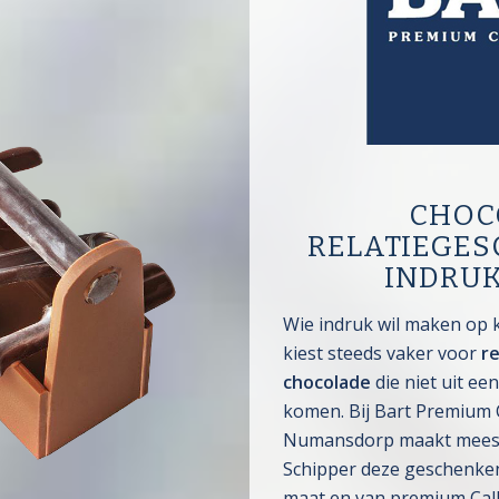
CHOC
RELATIEGES
INDRU
Wie indruk wil maken op 
kiest steeds vaker voor
r
chocolade
die niet uit ee
komen. Bij Bart Premium 
Numansdorp maakt meeste
Schipper deze geschenken
maat en van premium Call