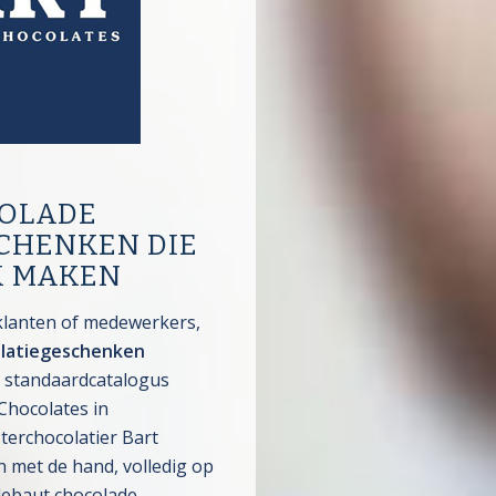
OLADE
CHENKEN DIE
K MAKEN
klanten of medewerkers,
elatiegeschenken
n standaardcatalogus
Chocolates in
rchocolatier Bart
 met de hand, volledig op
ebaut chocolade.