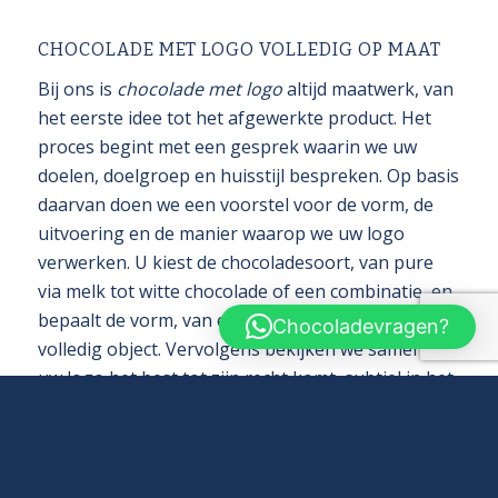
CHOCOLADE MET LOGO VOLLEDIG OP MAAT
Bij ons is
chocolade met logo
altijd maatwerk, van
het eerste idee tot het afgewerkte product. Het
proces begint met een gesprek waarin we uw
doelen, doelgroep en huisstijl bespreken. Op basis
daarvan doen we een voorstel voor de vorm, de
uitvoering en de manier waarop we uw logo
verwerken. U kiest de chocoladesoort, van pure
via melk tot witte chocolade of een combinatie, en
bepaalt de vorm, van een bonbon of reep tot een
Chocoladevragen?
volledig object. Vervolgens bekijken we samen hoe
uw logo het best tot zijn recht komt, subtiel in het
oppervlak, in reliëf of juist opvallend in kleur.
Waar gewenst maken we vooraf een
proefontwerp of een sample, zodat u het
resultaat kunt beoordelen voordat we de volledige